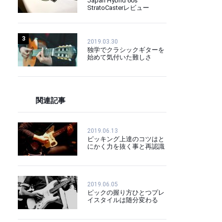
Japan Hybrid 60s
StratoCasterレビュー
3
2019.03.30
独学でクラシックギターを
始めて気付いた難しさ
関連記事
2019.06.13
ピッキング上達のコツはと
にかく力を抜く事と再認識
2019.06.05
ピックの握り方ひとつプレ
イスタイルは随分変わる